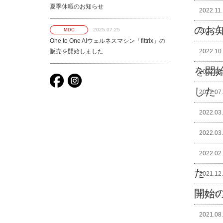
夏季休暇のお知らせ
2022.11
のお
2025.07.25
MDC
2022.11
One to One AIウェルネスマシン「fittrix」の
販売を開始しました
2022.10
を開
2022.08
した
2022.07
2022.03
2022.03
2022.02
た
2021.12
開始
2021.12
2021.08