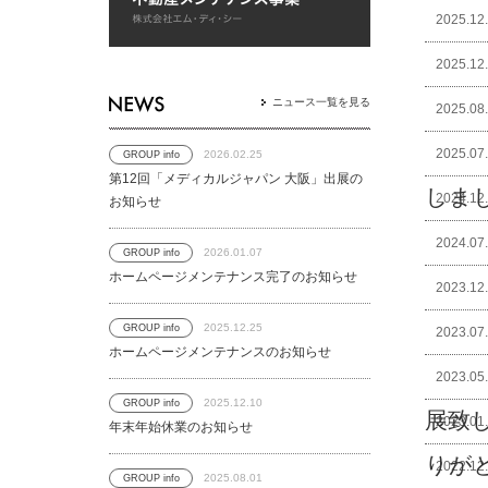
2025.12
2025.12
ニュース一覧を見る
2025.08
2025.07
2026.02.25
GROUP info
第12回「メディカルジャパン 大阪」出展の
しま
2024.12
お知らせ
2024.07
2026.01.07
GROUP info
ホームページメンテナンス完了のお知らせ
2023.12
2025.12.25
GROUP info
2023.07
ホームページメンテナンスのお知らせ
2023.05
2025.12.10
GROUP info
展致
2023.01
年末年始休業のお知らせ
りが
2022.12
2025.08.01
GROUP info