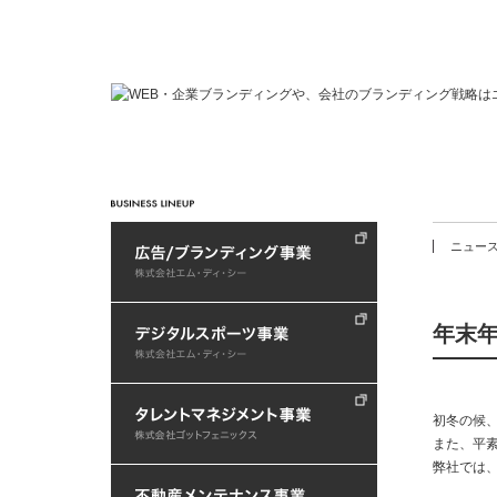
ニュー
年末
初冬の候
また、平
弊社では