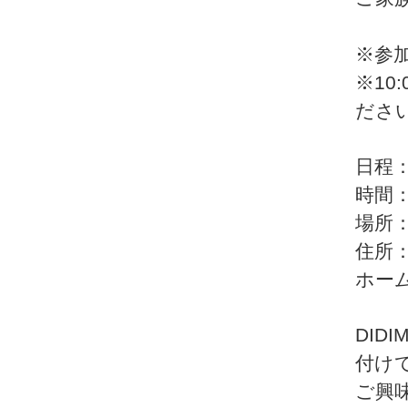
※参
※10
ださ
日程：20
時間：1
場所
住所：
ホー
DI
付け
ご興