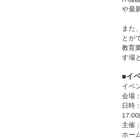
や最
また
とが
教育
す場
■イ
イベン
会場
日時：
17:
主催：
ホー