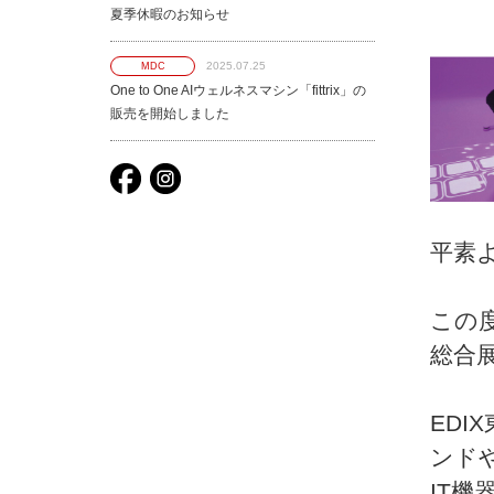
夏季休暇のお知らせ
2025.07.25
MDC
One to One AIウェルネスマシン「fittrix」の
販売を開始しました
平素
この
総合展
ED
ンド
IT